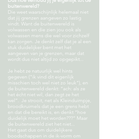
Dus hoe verhoud jij je eigenlijk tot de
buitenwereld?
Die weet waarschijnlijk helemaal niet
dat jij grenzen aangeven zo lastig
vindt. Want de buitenwereld is
volwassen en die zien jou ook als
volwassen mens die wel voor zichzelf
kan zorgen. Je denkt zelf dat je al een
stuk duidelijker bent met het
aangeven van je grenzen, maar dat
wordt dus niet altijd zo opgepikt...
Je hebt ze natuurlijk wel hints
gegeven ("ik vind dit eigenlijk
misschien toch wel niet zo leuk"), en
de buitenwereld denkt: “ach: als ze
het écht niet wil, dan zegt ze het
wel”. Je strooit, net als Kleinduimpje,
broodkruimels dat je een grens hebt
en dat die bereikt is, en denkt “hoe
duidelijk moet het worden???” Maar
de buitenwereld ziet het niet...
Het gaat dus om duidelijkere
boodschappen in de ik-vorm om