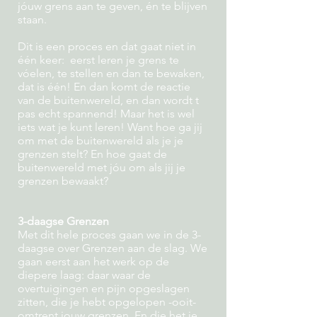
jóuw grens aan te geven, én te blijven
staan.
Dit is een proces en dat gaat niet in
één keer: eerst leren je grens te
vóelen, te stellen en dan te bewaken,
dat is één! En dan komt de reactie
van de buitenwereld, en dan wordt t
pas echt spannend! Maar het is wel
iets wat je kunt leren! Want hoe ga jij
om met de buitenwereld als je je
grenzen stelt? En hoe gaat de
buitenwereld met jóu om als jij je
grenzen bewaakt?
3-daagse Grenzen
Met dit hele proces gaan we in de 3-
daagse over Grenzen aan de slag. We
gaan eerst aan het werk op de
diepere laag: daar waar de
overtuigingen en pijn opgeslagen
zitten, die je hebt opgelopen -ooit-
omtrent jouw grenzen. En die het je