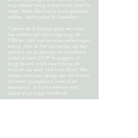
nog steeds lastig maken voor jezelf te
staan. Want dan kun je jouw grenzen
stellen, vasthouden én bewaken!
Tijdens de 3-daagse gaan we naast
het werken aan de oorsprong, de
OER-au, ook met speelse oefeningen
bezig: met je 'her'opvoeden op het
gebied van je grenzen en boosheid
zodat je leert STOP te zeggen. Je
krijgt tevens tools mee hoe je dit
thuis en op werk ook kunt doen. We
werken met een groep aan dit thema,
dit werkt spiegelend, helend en
waardevol. Je kunt oefenen met
elkaar en je krijgt feedback.
En wat levert deze 3-daagse op?
Je gaat weer naar huis, en je denkt
dan: “Kom nou maar op,
buitenwereld want, ik herken en zie
nu dingen. Ik voel me veel sterker in
mijzelf, niet alleen omdat ik voel dat