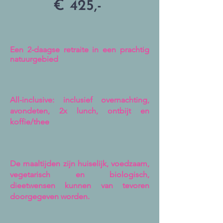
€ 425,-
Een 2-daagse retraite in een prachtig
natuurgebied
All-inclusive: inclusief overnachting,
avondeten, 2x lunch, ontbijt en
koffie/thee
De maaltijden zijn huiselijk, voedzaam,
vegetarisch en biologisch,
dieetwensen kunnen van tevoren
doorgegeven worden.