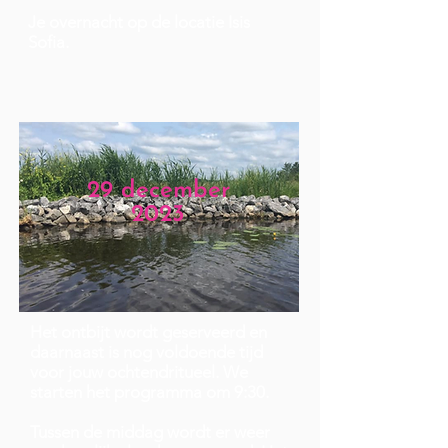
Je overnacht op de locatie Isis
Sofia.
29 december
2023
Het ontbijt wordt geserveerd en
daarnaast is nog voldoende tijd
voor jouw ochtendritueel. We
starten het programma om 9:30.
Tussen de middag wordt er weer