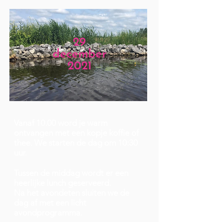
29
december
2021
Vanaf 10.00 word je warm
ontvangen met een kopje koffie of
thee. We starten de dag om 10:30
uur.
Tussen de middag wordt er een
heerlijke lunch geserveerd.
Na het avondeten sluiten we de
dag af met een licht
avondprogramma.