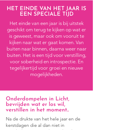
HET EINDE VAN HET JAAR IS
EEN SPECIALE TIJD
Het einde van een jaar is bij uitstek
geschikt om terug te kijken op wat er
is geweest, maar ook om vooruit te
kijken naar wat er gaat komen. Van
buiten naar binnen, daarna weer naar
buiten. Het is een tijd voor verstilling,
voor soberheid en introspectie. En
tegelijkertijd voor groei en nieuwe
mogelijkheden.
Onderdompelen in Licht,
bevrijden wat er los wil,
verstillen in het moment..
Na de drukte van het hele jaar en de
kerstdagen die al dan niet in