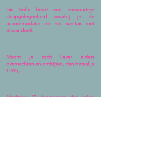
Isis Sofia biedt een eenvoudige
slaapgelegenheid waarbij je de
accommodatie en het sanitair met
elkaar deelt
Mocht je toch liever elders
overnachten en ontbijten, dan betaal je
€ 395,-
Maximaal 10 deelnemers dus volop
tijd, aandacht en ruimte voor
persoonlijke processen. Minimaal 6
deelnemers.