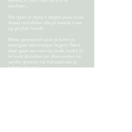
wereld zit toch niet op jou te
wachten...
We gaan in deze 4 dagen jouw rode
draad ontrafelen die je steeds maar
op je plek houdt.
Wees gewaarschuwd: je komt je
strengste stemmetjes tegen! Want
daar gaan we naar op zoek, zodat je
ze kunt doorzien en doorvoelen en
verder groeien op het pad wat je
hebt te lopen!
De exacte data zijn nog niet bekend.
Meld je aan voor mijn nieuwsbrief,
dan weet je meteen als de data
bekend zijn.
Houd mij op de hoogte