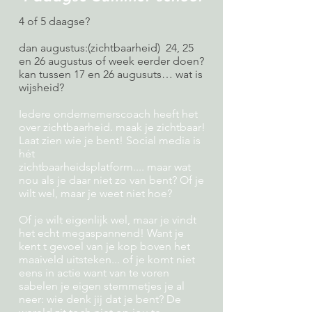
4 of 5 daagse?
dan augustus:(zichtbaarheid) 24, 25
en 26 augustus of week eerder doen?
kan tussen 17 en 26 augusuts… wat is
wijsheid?
Iedere ondernemerscoach heeft het
over zichtbaarheid. maak je zichtbaar!
Laat zien wie je bent! Social media is
hét
zichtbaarheidsplatform.... maar wat
nou als je daar niet zo van bent? Of je
wilt wel, maar je weet niet hoe?
Of je wilt eigenlijk wel, maar je vindt
het echt megaspannend! Want je
kent t gevoel van je kop boven het
maaiveld uitsteken... of je komt niet
eens in actie want van te voren
sabelen je eigen stemmetjes je al
neer: wie denk jij dat je bent? De