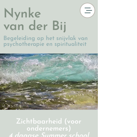
Nynke
van der Bij
Begeleiding op het snijvlak van
psychotherapie en spiritualiteit
Zichtbaarheid (voor
ondernemers)
4 daagse Summer school