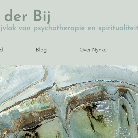
 der Bij
jvlak van psychotherapie en spiritualitei
d
Blog
Over Nynke