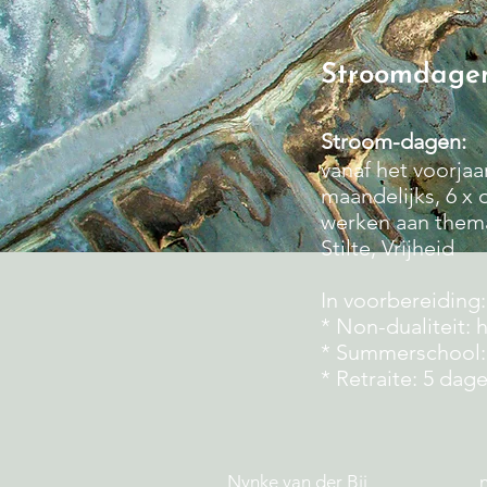
Stroomdage
Stroom-dagen:
vanaf het voorja
maandelijks, 6 x 
werken aan thema'
Stilte, Vrijheid
In voorbereiding:
* Non-dualiteit: 
* Summerschool:
* Retraite: 5 dage
Nynke van der Bij