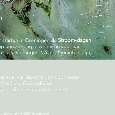
n
ar starten in Groningen de
Stroom-dagen
!
op een zondag in winter en voorjaar.
s als: Verlangen, Willen, Genieten, Zijn,
het spel van doorzien en doorvoelen
 Positieve Gezondheid
n in stilte groeien en bloeien!
nynkevanderbij@gmail.com