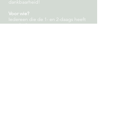
dankbaarheid!
Voor wie?
Iedereen die de 1- en 2-daags heeft
gevolgd.
Investering
€525,- inclusief BTW, koffie/thee,
soepje en sapje.
Waar
Groningen
Datum
Nieuwe data worden binnenkort
bekend gemaakt. Wil je op de
hoogte gehouden worden? Meld je
dan aan voor mijn nieuwsbrief.
Hou mij op de hoogte!
Nynke van der Bij