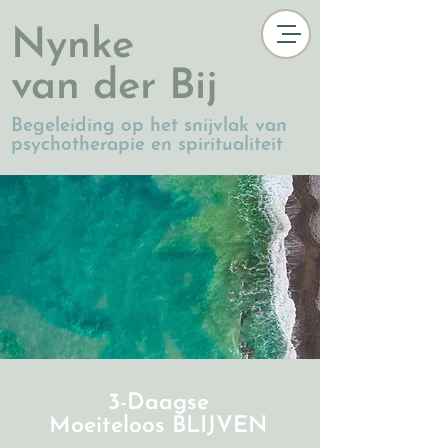
Nynke
van der Bij
Begeleiding op het snijvlak van
psychotherapie en spiritualiteit
3-Daagse
Moeiteloos BLIJVEN